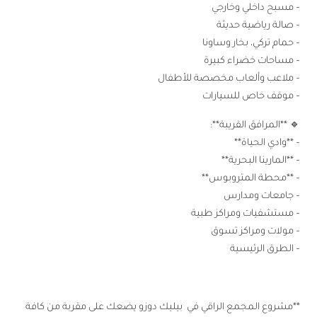
– مسبح داخلي وخارجي
– صالة رياضية حديثة
– حمام تركي، بخار وساونا
– مساحات خضراء كبيرة
– ملاعب وألعاب مخصصة للأطفال
– موقف خاص للسيارات
🔹 **المرافق القريبة**:
– **وادي الحياة**
– **المارينا البحرية**
– **محطة المتروبوس**
– جامعات ومدارس
– مستشفيات ومراكز طبية
– مولات ومراكز تسوق
– الطرق الرئيسية
**مشروع المجمع الراقي في بيليك دوزو يضعك على مقربة من كافة