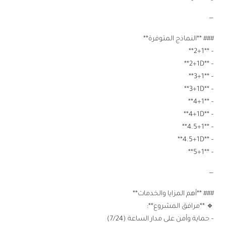
—
### **النماذج المتوفرة**
– **2+1**
– **2+1D**
– **3+1**
– **3+1D**
– **4+1**
– **4+1D**
– **4.5+1**
– **4.5+1D**
– **5+1**
—
### **أهم المزايا والخدمات**
🔹 **مرافق المشروع**:
– حماية وأمن على مدار الساعة (7/24)