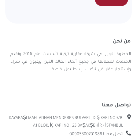
من نحن
الخطوة الأولى هي شركة عقارية تركية تأسست عام 2016 وتقدم
الخدمات لعملائها في جميع أنحاء العالم الذين يرغبون في شراء
وإستثمار عقار في تركيا – إسطنبول خاصة
تواصل معنا
KAYABAŞI MAH. ADNAN MENDERES BULVARI , DIŞ KAPI NO:7/B,
A1 BLOK, İÇ KAPI NO : 23 BAŞAKŞEHİR / İSTANBUL
اتصل مجانا 00905300701988