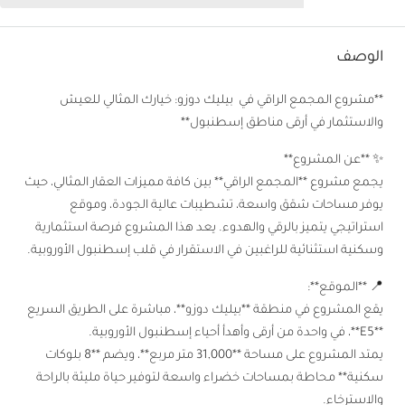
الوصف
**مشروع المجمع الراقي في بيليك دوزو: خيارك المثالي للعيش
والاستثمار في أرقى مناطق إسطنبول**
✨ **عن المشروع**
يجمع مشروع **المجمع الراقي** بين كافة مميزات العقار المثالي، حيث
يوفر مساحات شقق واسعة، تشطيبات عالية الجودة، وموقع
استراتيجي يتميز بالرقي والهدوء. يعد هذا المشروع فرصة استثمارية
وسكنية استثنائية للراغبين في الاستقرار في قلب إسطنبول الأوروبية.
📍 **الموقع**:
يقع المشروع في منطقة **بيليك دوزو**، مباشرة على الطريق السريع
**E5**، في واحدة من أرقى وأهدأ أحياء إسطنبول الأوروبية.
يمتد المشروع على مساحة **31,000 متر مربع**، ويضم **8 بلوكات
سكنية** محاطة بمساحات خضراء واسعة لتوفير حياة مليئة بالراحة
والاسترخاء.