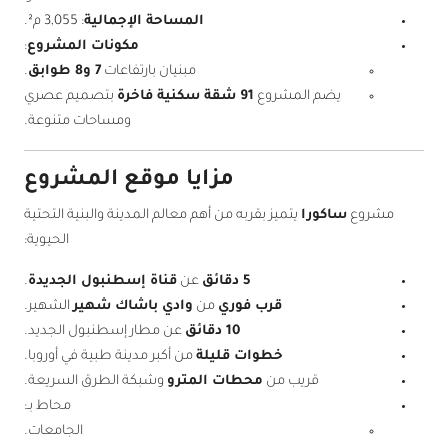
المساحة الإجمالية
: 3,055 م².
مكونات المشروع
:
مبنيان بارتفاعات
7 و8 طوابق
.
يضم المشروع
91 شقة سكنية فاخرة
بتصميم عصري
ومساحات متنوعة.
مزايا موقع المشروع
مشروع
ساكورا
يتميز بقربه من أهم معالم المدينة والبنية التحتية
الحيوية:
5 دقائق
عن
قناة إسطنبول الجديدة
.
قرب فوري
من
وادي باشاك شهير
الشهير.
10 دقائق
عن مطار إسطنبول الجديد.
خطوات قليلة
من أكبر مدينة طبية في أوروبا.
قريب من
محطات المترو
وشبكة الطرق السريعة.
محاط بـ:
الجامعات.