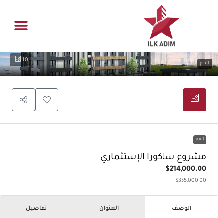
ادارة العقار
فرص عقاري
الصفحة الر
القسم اله
10
للبيع
للبيع
مشروع ساكورا الإستثماري
$214,000.00
$355,000.00
الوصف
العنوان
تفاصيل