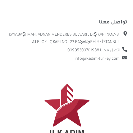
تواصل معنا
KAYABAŞI MAH. ADNAN MENDERES BULVARI , DIŞ KAPI NO:7/B,
A1 BLOK, İÇ KAPI NO : 23 BAŞAKŞEHİR / İSTANBUL
اتصل مجانا 00905300701988
info@ilkadim-turkey.com