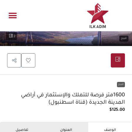
ادارة العقار
فرص عقاري
الصفحة الر
القسم اله
2
للبيع
للبيع
1600متر فرصة للتملك والإستثمار في أراضي
المدينة الجديدة (قناة اسطنبول)
$125.00
الوصف
العنوان
تفاصيل