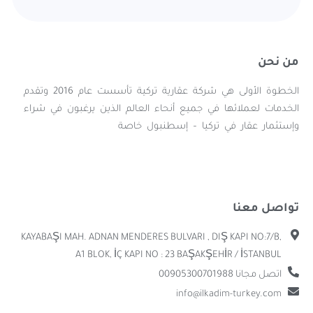
من نحن
الخطوة الأولى هي شركة عقارية تركية تأسست عام 2016 وتقدم
الخدمات لعملائها في جميع أنحاء العالم الذين يرغبون في شراء
وإستثمار عقار في تركيا – إسطنبول خاصة
تواصل معنا
KAYABAŞI MAH. ADNAN MENDERES BULVARI , DIŞ KAPI NO:7/B,
A1 BLOK, İÇ KAPI NO : 23 BAŞAKŞEHİR / İSTANBUL
اتصل مجانا 00905300701988
info@ilkadim-turkey.com