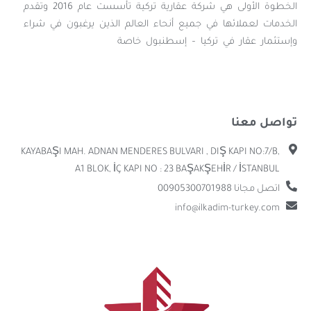
الخطوة الأولى هي شركة عقارية تركية تأسست عام 2016 وتقدم
الخدمات لعملائها في جميع أنحاء العالم الذين يرغبون في شراء
وإستثمار عقار في تركيا – إسطنبول خاصة
تواصل معنا
KAYABAŞI MAH. ADNAN MENDERES BULVARI , DIŞ KAPI NO:7/B,
A1 BLOK, İÇ KAPI NO : 23 BAŞAKŞEHİR / İSTANBUL
اتصل مجانا 00905300701988
info@ilkadim-turkey.com