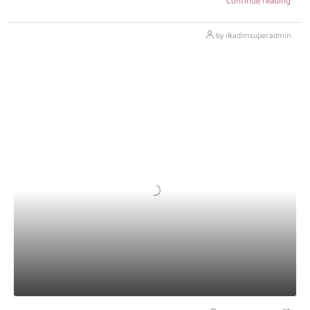
Continue reading
by ilkadimsuperadmin