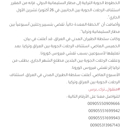
الخطوط الجوية التركية إلى مطار السليمانية الدولي، فإنه من المقرر
استئناف الرحلات الجوية بين الجانبين في 26 أكتوبر/ تشرين الأول
الجاري”.
وأضافت أن “الخطة المعدة حالياً، تقضي بتسيير رحلتين أسبوعياً بين
مطار السليمانية وتركيا”.
وكانت سلطة الطيران المدني في العراق، قد أعلنت في بيان،
الخميس الماضي، استئناف الرحلات الجوية بين العراق وتركيا، بعد
تعليقها لأسبوعين بسبب تفشي فيروس كورونا.
وعلقت الرحلات الجوية بين البلدين مطلع الشهر الجاري، بطلب من
تركيا إثر تفشي فيروس كورونا.
الأسبوع الماضي، أعلنت سلطة الطيران المدني في العراق، استئناف
الرحلات الجوية بين العراق وتركيا .
#منقول_ترك_برس
للتواصل معنا على الأرقام التالية :
00905550909666
00905551699942
00905551699943
00905313967143