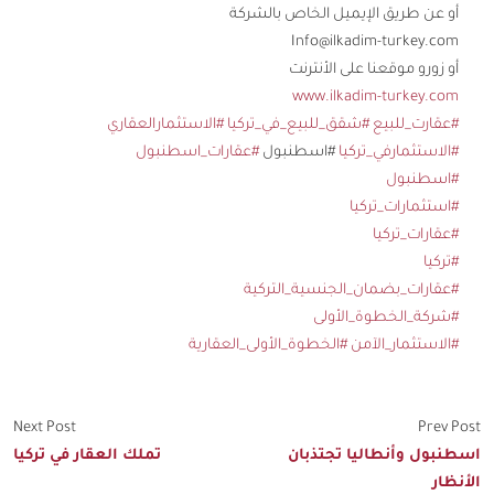
أو عن طريق الإيميل الخاص بالشركة
Info@ilkadim-turkey.com
أو زورو موقعنا على الأنترنت
www.ilkadim-turkey.com
#عقارت_للبيع
#شقق_للبيع_في_تركيا
#الاستثمارالعقاري
#الاستثمارفي_تركيا
#اسطنبول
#عقارات_اسطنبول
#اسطنبول
#استثمارات_تركيا
#عقارات_تركيا
#تركيا
#عقارات_بضمان_الجنسية_التركية
#شركة_الخطوة_الأولى
#الاستثمار_الآمن
#الخطوة_الأولى_العقارية
Next Post
Prev Post
اسطنبول وأنطاليا تجتذبان
تملك العقار في تركيا
الأنظار