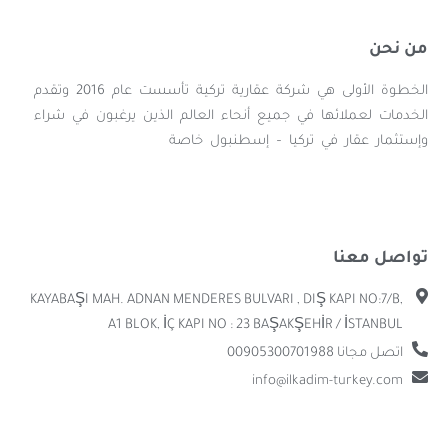
من نحن
الخطوة الأولى هي شركة عقارية تركية تأسست عام 2016 وتقدم
الخدمات لعملائها في جميع أنحاء العالم الذين يرغبون في شراء
وإستثمار عقار في تركيا – إسطنبول خاصة
تواصل معنا
KAYABAŞI MAH. ADNAN MENDERES BULVARI , DIŞ KAPI NO:7/B,
A1 BLOK, İÇ KAPI NO : 23 BAŞAKŞEHİR / İSTANBUL
اتصل مجانا 00905300701988
info@ilkadim-turkey.com