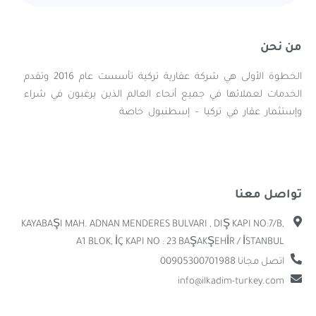
من نحن
الخطوة الأولى هي شركة عقارية تركية تأسست عام 2016 وتقدم
الخدمات لعملائها في جميع أنحاء العالم الذين يرغبون في شراء
وإستثمار عقار في تركيا – إسطنبول خاصة
تواصل معنا
KAYABAŞI MAH. ADNAN MENDERES BULVARI , DIŞ KAPI NO:7/B,
A1 BLOK, İÇ KAPI NO : 23 BAŞAKŞEHİR / İSTANBUL
اتصل مجانا 00905300701988
info@ilkadim-turkey.com