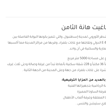
يت هانة الثامن
الأوروبي لمدينة إسطنبول، والتي تتميز بكونها البوابة الفاصلة بين
إسطنبول القديمة والحديثة، عدا عن امتدادها على طريق E-80 الدولي وتقابلها مع غابات بلغراد، وقربها من مراكز المدينة مما أكسبها
ثمارية والسكنية في آن واحد.
ساحة 5000 متر مربع
مؤلفاً من بناءٍ واحد بارتفاع 17 طابقاً بتصميم عصري متضمناً 36 مكتباً و 228 شقة سكنية بأنماط تبدأ من غرفة وصالة وحتى ثلاث غرف
ة على غابات بلغراد من جهة وعلى المدينة من الجهة الثانية .
لعديد من المزايا الترفيهية:
ة الرياضية بتجهيزاتها الفنية
بغرفة الساونا المميزة
 المغلقة وغرفة ألعاب الأطفال
بلاي ستيشن والتنس .