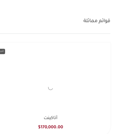
قوائم مماثلة
للبي
أتاكينت
$170,000.00