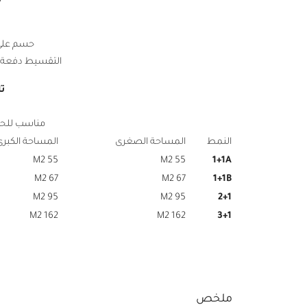
حسم على ا
التقسيط دفعة أولى 50% والباقي ع
ت
مناسب للحص
النمط
المساحة الصغرى
المساحة الكبرى
55 M2
55 M2
1+1A
67 M2
67 M2
1+1B
95 M2
95 M2
2+1
162 M2
162 M2
3+1
ملخص