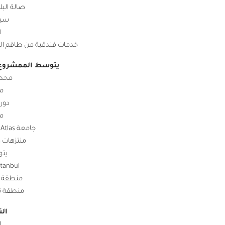
صالة البل
سين
ا
خدمات فندقية من طاقم ال
يتوسط الممشروع ا
محطة ال
مشا
دور ل
مدا
جامعة Atlas الواقعة على بُعد 15 دقيقة.
منتزهات وغابا
يتو
stanbul
منطقة الفات
منطقة تقسيم
الن
+1