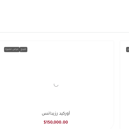
ع
للبيع
عرض مميزة
أوركيد رزيدانس
$150,000.00