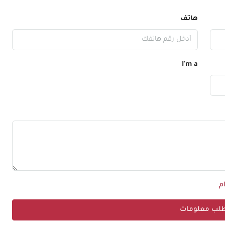
هاتف
I'm a
م
لب معلومات