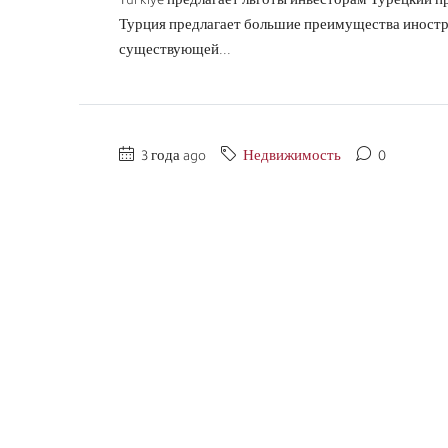
Türkiye предлагает льготы инвесторам Турецкий п
Турция предлагает большие преимущества иностр
существующей...
3 года ago
Недвижимость
0