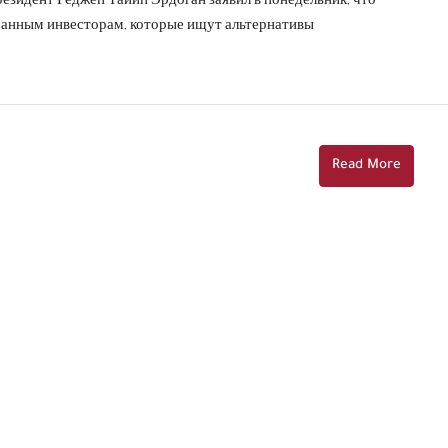
резидент Реджеп Тайип Эрдоган заявил в понедельник, что
анным инвесторам, которые ищут альтернативы
Read More