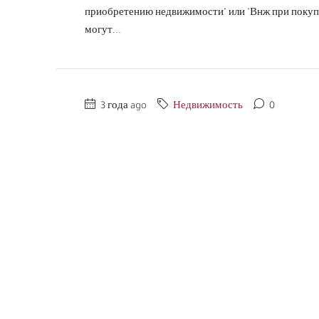
приобретению недвижимости" или "Внж при покуп
могут...
3 года ago
Недвижимость
0