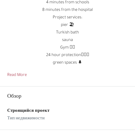
4 minutes from schools
8 minutes from the hospital
Project services:
pier 🏖️
Turkish bath
sauna
Gym 🏋️‍♂️
24 hour protection🕵🏻‍♂️
green spaces 🌲
Read More
Обзор
Строящийся проект
Тип недвижимости