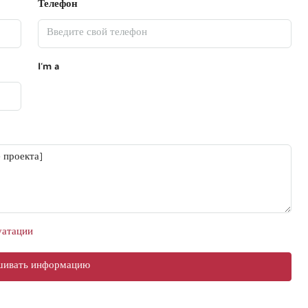
Телефон
I'm a
уатации
шивать информацию