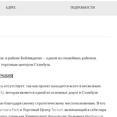
АДРЕС
ПОДРОБНОСТИ
ла, в районе Бейликдюзю — одном из спокойных районов,
 торговым центром Стамбула.
ения
ь отсутствует, так как проект находится всего в нескольких
5), которая является одной из основных дорог в Стамбуле.
ью благодаря своему стратегическому местоположению. В его
armara Park и Торговый Центр Torium, включающий в себя парк
еты, такие как Университет Андалусии, больница Medihaus и