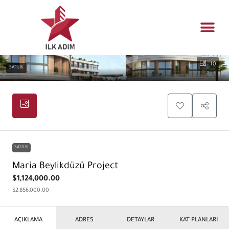
Konut yö
Mühendislik t
Gayrimenkul fı
10
SATILIK
SATILIK
Maria Beylikdüzü Project
$1,124,000.00
$2,856,000.00
AÇIKLAMA
ADRES
DETAYLAR
KAT PLANLARI