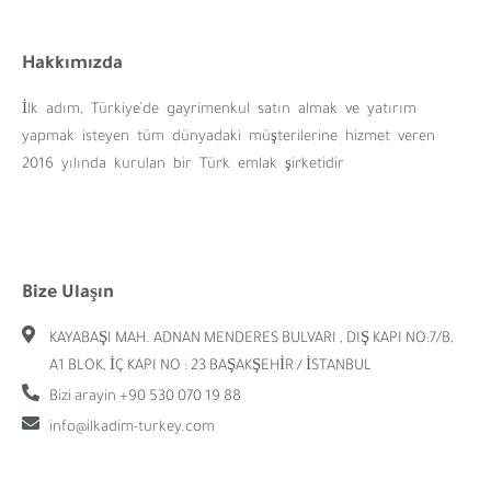
Hakkımızda
İlk adım, Türkiye’de gayrimenkul satın almak ve yatırım
yapmak isteyen tüm dünyadaki müşterilerine hizmet veren
2016 yılında kurulan bir Türk emlak şirketidir
Bize Ulaşın
KAYABAŞI MAH. ADNAN MENDERES BULVARI , DIŞ KAPI NO:7/B,
A1 BLOK, İÇ KAPI NO : 23 BAŞAKŞEHİR / İSTANBUL
Bizi arayin +90 530 070 19 88
info@ilkadim-turkey.com