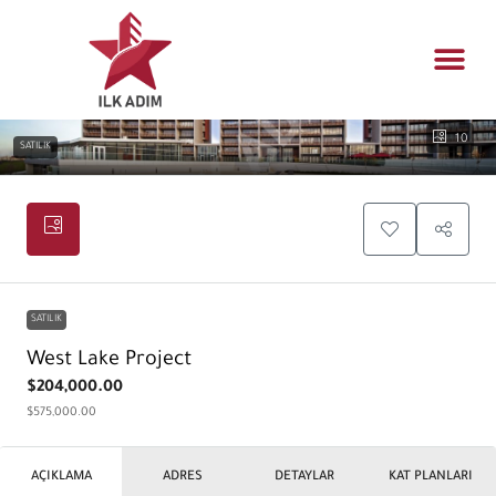
Konut yö
Mühendislik t
Gayrimenkul fı
10
SATILIK
SATILIK
West Lake Project
$204,000.00
$575,000.00
AÇIKLAMA
ADRES
DETAYLAR
KAT PLANLARI