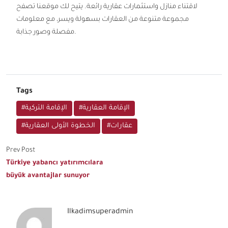
لاقتناء منازل واستثمارات عقارية رائعة. يتيح لك موقعنا تصفح
مجموعة متنوعة من العقارات بسهولة ويسر، مع معلومات
مفصلة وصور جذابة.
Tags
#الإقامة العقارية
#الإقامة التركية
#عقارات
#الخطوة الأولى العقارية
Prev Post
Türkiye yabancı yatırımcılara
büyük avantajlar sunuyor
Ilkadimsuperadmin