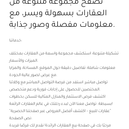
تصفح مجموعة متنوعة من
العقارات بسهولة ويسر، مع
معلومات مفصلة وصور جذابة.
خدماتنا:
تشكيلة متنوعة: استكشف مجموعة واسعة من العقارات بمختلف
الميزات والأسعار.
معلومات شاملة: تفاصيل دقيقة حول الموقع، المساحة، والمزايا
مع عرض لصور عالية الجودة.
تواصل مباشر: استفد من فرصة التواصل المباشر مع وكلائنا
المختصين للحصول على إجابات فورية ودعم متخصص.
اكتشف فرص الاستثمار والمنازل المثالية للسكن بخطوات
بسيطة. تواصل معنا الآن لبدء رحلتك في عالم العقارات الرائعة!
“عقارات للبيع – اكتشف أفضل العروض عبر صفحتنا الحصرية”
نص الصفحة:
مرحبًا بك في صفحة بيع العقارات الرائدة! نقدم لك فرصًا فريدة