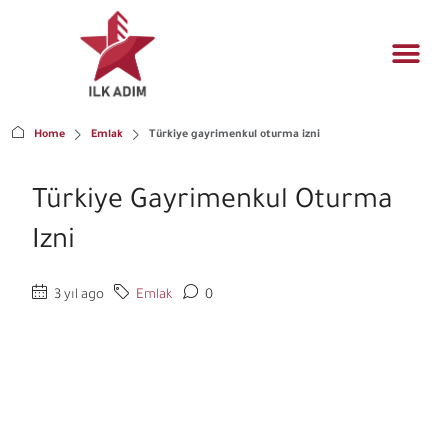
Konut yö
Mühendislik t
Gayrimenkul fı
Home
Emlak
Türkiye gayrimenkul oturma izni
Türkiye Gayrimenkul Oturma
Izni
3 yıl ago
Emlak
0