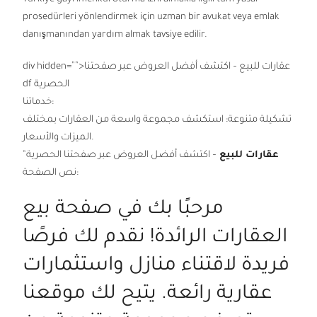
prosedürleri yönlendirmek için uzman bir avukat veya emlak
danışmanından yardım almak tavsiye edilir.
div hidden=””>عقارات للبيع – اكتشف أفضل العروض عبر صفحتنا
df الحصرية
خدماتنا:
تشكيلة متنوعة: استكشف مجموعة واسعة من العقارات بمختلف
الميزات والأسعار.
“
– اكتشف أفضل العروض عبر صفحتنا الحصرية
عقارات للبيع
نص الصفحة:
مرحبًا بك في صفحة بيع
العقارات الرائدة! نقدم لك فرصًا
فريدة لاقتناء منازل واستثمارات
عقارية رائعة. يتيح لك موقعنا