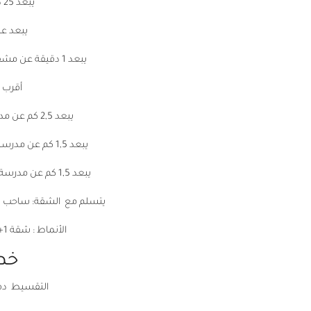
يبعد 25 دقيقة عن المطار الجديد
يبعد عن م
يبعد 1 دقيقة عن مشفى Medicana International Istanbul
أقرب 
يبعد 2,5 كم عن مدرسة Deniz Kumu Anaokul روضة
يبعد 1,5 كم عن مدرسة Altınyıldız Primary Schoolالابتدائية
يبعد 1,5 كم عن مدرسة Beykoop Ali Secondary المتوسطة
يتسلم مع الشقة: ساحب هو
الأنماط : شقة 1+1 شقة 1+2 شقة 1+3 شقة 1+ 4
خطة
التقسيط دفعة أولى 5