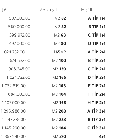
النمط
المساحة
اقل
507.000,00
M2
82
1+1 A TİP
560.000,00
M2
82
1+1 B TİP
399.972,00
M2
63
1+1 C TİP
497.000,00
M2
80
1+1 D TİP
1.024.732,00
165
M2
2+1 A TİP
674.532,00
M2
100
2+1 B TİP
908.245,00
M2
150
2+1 C TİP
1.024.733,00
M2
165
2+1 D TİP
1.032.819,00
M2
163
2+1 E TİP
684.000,00
M2
104
2+1 F TİP
1.107.000,00
M2
165
2+1 H TİP
1.295.986,00
M2
208
3+1 A TİP
1.547.278,00
M2
228
3+1 B TİP
1.145.290,00
M2
184
3+1 C TİP
1.867.540,00
M2
270
4+1