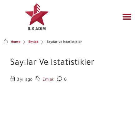
Konut yö
Mühendislik t
Gayrimenkul fı
Home
Emlak
Sayılar ve istatistikler
Sayılar Ve Istatistikler
3 yıl ago
Emlak
0