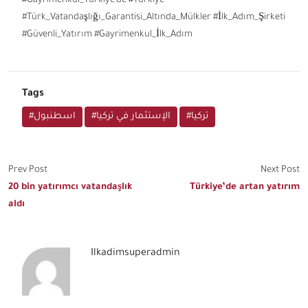
#Gayrimenkul_Türkiye’de #Türkiye
#Türk_Vatandaşlığı_Garantisi_Altında_Mülkler #İlk_Adım_Şirketi
#Güvenli_Yatırım #Gayrimenkul_İlk_Adım
Tags
#تركيا
#الإستثمار في تركيا
#اسطنبول
Prev Post
Next Post
20 bin yatırımcı vatandaşlık
Türkiye’de artan yatırım
aldı
Ilkadimsuperadmin