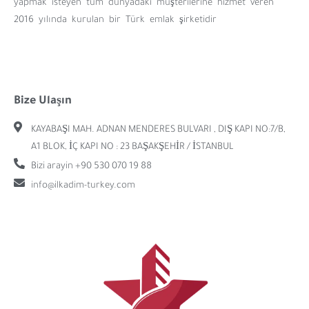
yapmak isteyen tüm dünyadaki müşterilerine hizmet veren
2016 yılında kurulan bir Türk emlak şirketidir
Bize Ulaşın
KAYABAŞI MAH. ADNAN MENDERES BULVARI , DIŞ KAPI NO:7/B,
A1 BLOK, İÇ KAPI NO : 23 BAŞAKŞEHİR / İSTANBUL
Bizi arayin +90 530 070 19 88
info@ilkadim-turkey.com