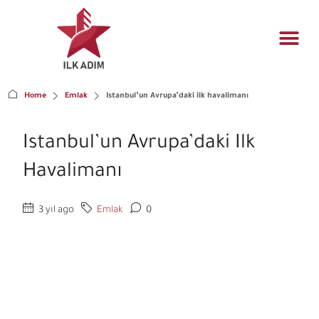
Konut yö
Mühendislik t
Gayrimenkul fı
Home
Emlak
Istanbul’un Avrupa’daki ilk havalimanı
Istanbul’un Avrupa’daki Ilk
Havalimanı
3 yıl ago
Emlak
0